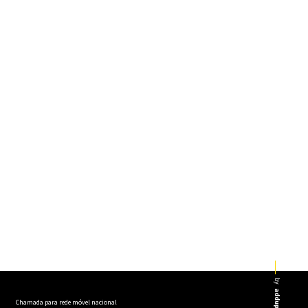
by
addup
Chamada para rede móvel nacional