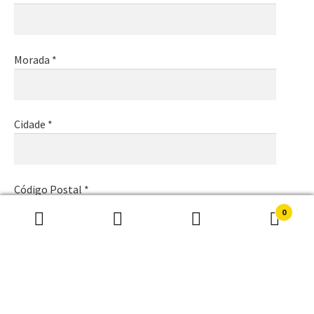
Morada *
Cidade *
Código Postal *
0
Pesquisar
Pesquisa
por:
Email *