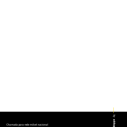
by
addup
Chamada para rede móvel nacional