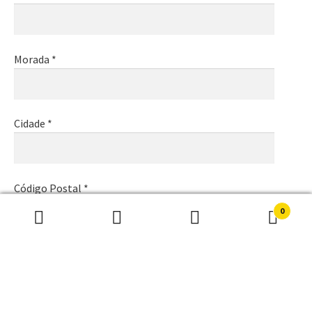
Morada *
Cidade *
Código Postal *
0
Pesquisar
Pesquisa
por:
Email *