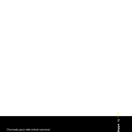
by
addup
Chamada para rede móvel nacional