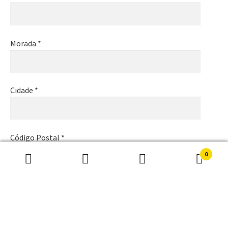
Morada *
Cidade *
Código Postal *
0
Pesquisar
Pesquisa
por:
Email *