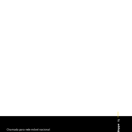
by
addup
Chamada para rede móvel nacional