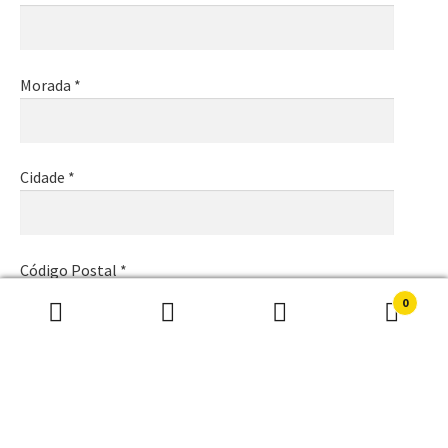
Morada *
Cidade *
Código Postal *
0
Pesquisar
Pesquisa
por:
Email *