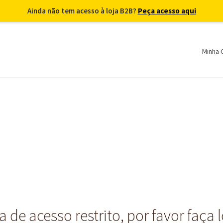
Ainda não tem acesso à loja B2B?
Peça acesso aqui
Minha 
 de acesso restrito, por favor faça 