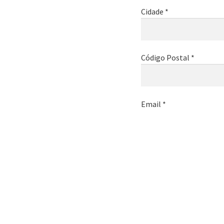
Cidade *
Código Postal *
Email *
Telemóvel *
Nome da empresa *