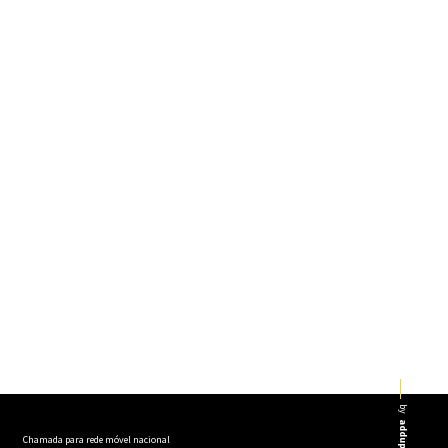
by
addup
Chamada para rede móvel nacional