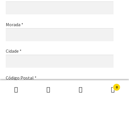
Morada *
Cidade *
Código Postal *
0
Pesquisar
Pesquisa
por:
Email *