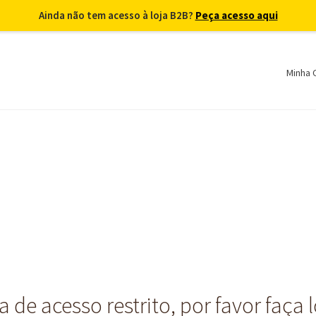
Ainda não tem acesso à loja B2B?
Peça acesso aqui
Minha 
 de acesso restrito, por favor faça 