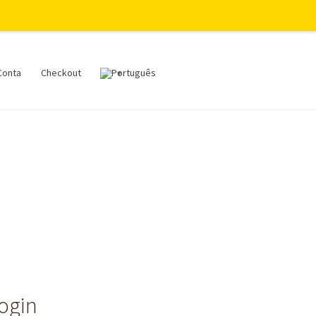
Conta
Checkout
login