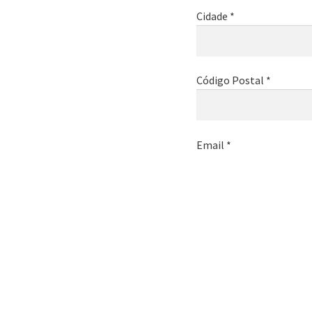
Cidade *
Código Postal *
Email *
Telemóvel *
Nome da empresa *