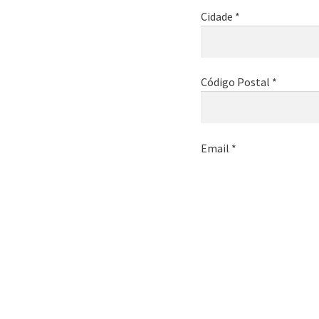
Cidade *
Código Postal *
Email *
Telemóvel *
Nome da empresa *