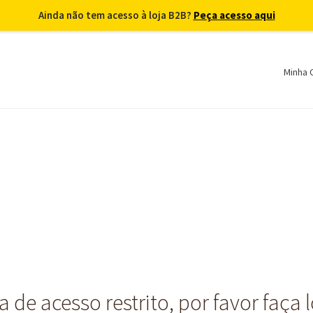
Ainda não tem acesso à loja B2B?
Peça acesso aqui
Minha 
 de acesso restrito, por favor faça 