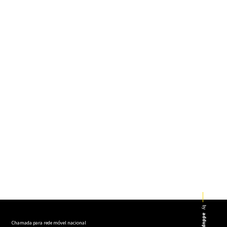
by
addup
Chamada para rede móvel nacional