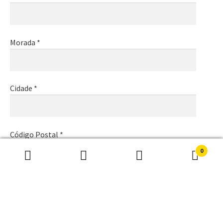
Morada *
Cidade *
Código Postal *
0
Pesquisar
Pesquisa
por:
Email *