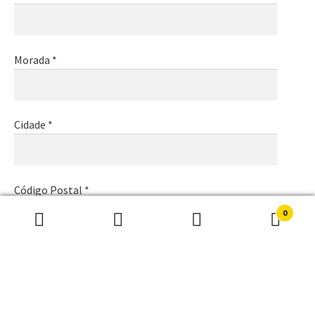
Morada *
Cidade *
Código Postal *
0
Pesquisar
Pesquisa
por:
Email *