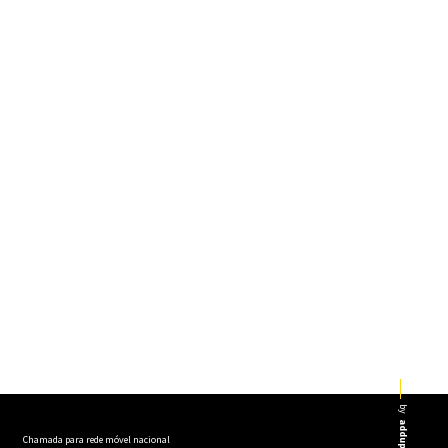
by
addup
Chamada para rede móvel nacional