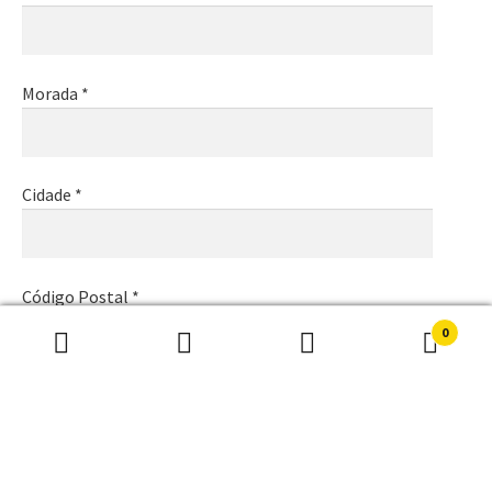
Morada *
Cidade *
Código Postal *
0
Pesquisar
Pesquisa
por:
Email *