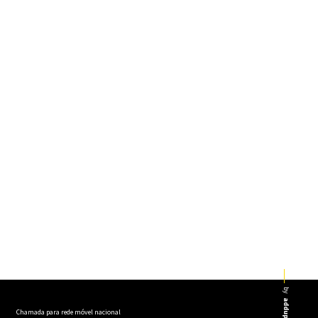
by
addup
Chamada para rede móvel nacional