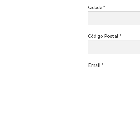
Cidade *
Código Postal *
Email *
Telemóvel *
Nome da empresa *