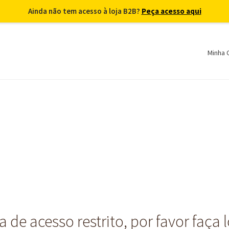
Ainda não tem acesso à loja B2B?
Peça acesso aqui
Minha 
 de acesso restrito, por favor faça 