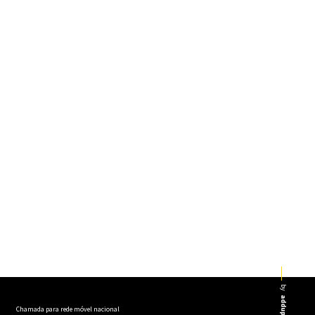
by
addup
Chamada para rede móvel nacional