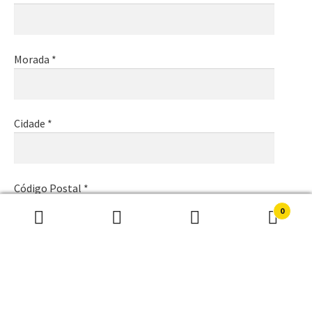
Morada *
Cidade *
Código Postal *
0
Pesquisar
Pesquisa
por:
Email *