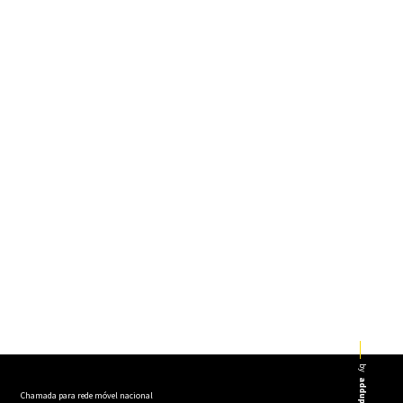
by
addup
Chamada para rede móvel nacional