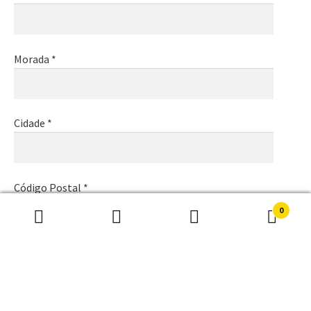
Morada *
Cidade *
Código Postal *
0
Pesquisar
Pesquisa
por:
Email *