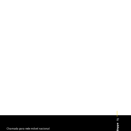
by
addup
Chamada para rede móvel nacional