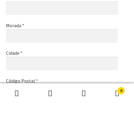
Morada *
Cidade *
Código Postal *
0
Pesquisar
Pesquisa
por:
Email *