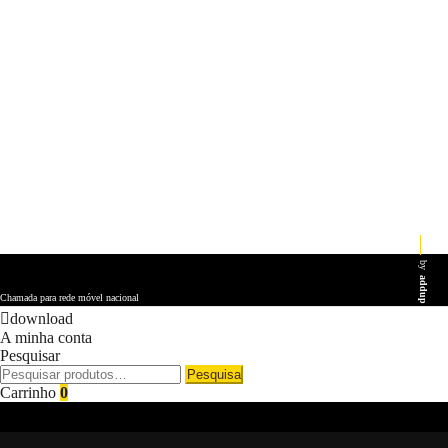
by
addup
Chamada para rede móvel nacional
download
A minha conta
Pesquisar
Pesquisar
Pesquisa
por:
Carrinho
0