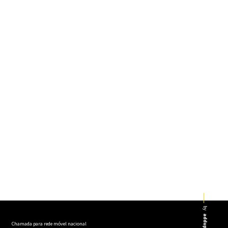
by
addup
Chamada para rede móvel nacional