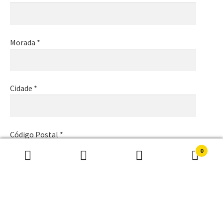
Morada *
Cidade *
Código Postal *
0
Pesquisar
Pesquisa
por:
Email *