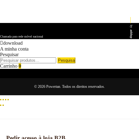
by
addup
Chamada para rede móvel nacional
download
A minha conta
Pesquisar
Pesquisar
Pesquisa
por:
Carrinho
0
© 2026 Powertan. Todos os direitos reservados.
Pedir acesso à loja B2B