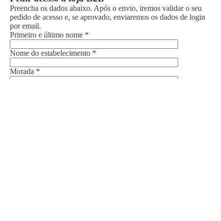
Preencha os dados abaixo. Após o envio, iremos validar o seu
pedido de acesso e, se aprovado, enviaremos os dados de login
por email.
Primeiro e último nome *
Nome do estabelecimento *
Morada *
Cidade *
Código Postal *
Email *
Telemóvel *
Nome da empresa *
NIF da empresa *