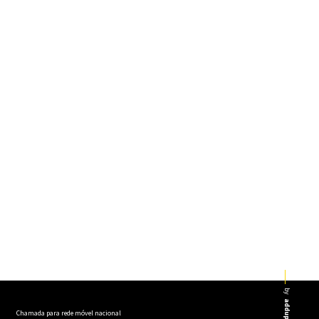
by
addup
Chamada para rede móvel nacional