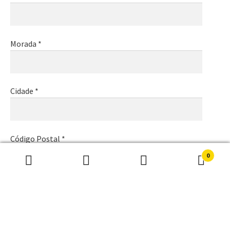
Morada *
Cidade *
Código Postal *
0
Pesquisar
Pesquisa
por:
Email *