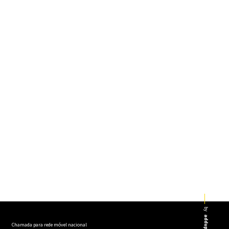
by
addup
Chamada para rede móvel nacional