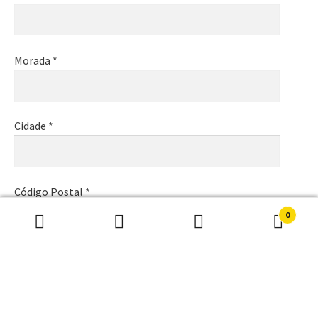
Morada *
Cidade *
Código Postal *
0
Pesquisar
Pesquisa
por:
Email *