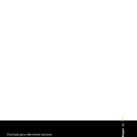
by
addup
Chamada para rede móvel nacional