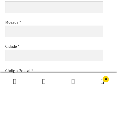
Morada *
Cidade *
Código Postal *
0
Pesquisar
Pesquisa
por:
Email *