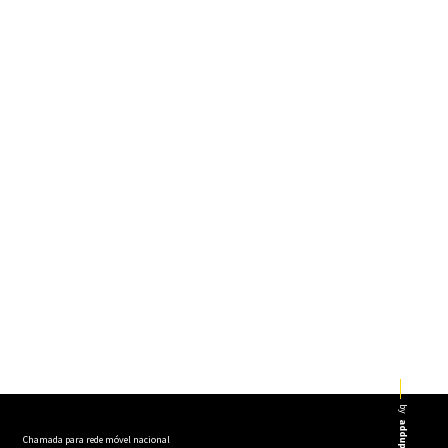
by
addup
Chamada para rede móvel nacional