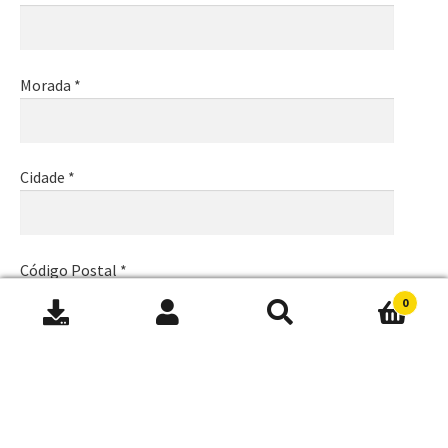
Morada *
Cidade *
Código Postal *
0
Pesquisar
Pesquisa
por:
Email *