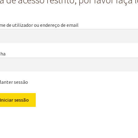
 de acesso restrito, por favor faça 
e de utilizador ou endereço de email
nha
anter sessão