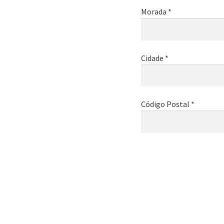
Morada *
Cidade *
Código Postal *
Email *
Telemóvel *