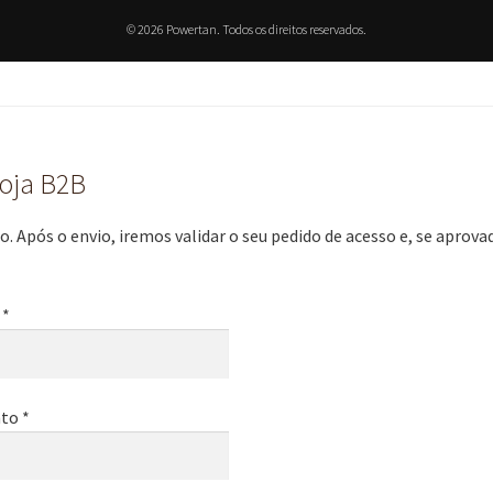
© 2026 Powertan. Todos os direitos reservados.
loja B2B
. Após o envio, iremos validar o seu pedido de acesso e, se aprov
 *
to *