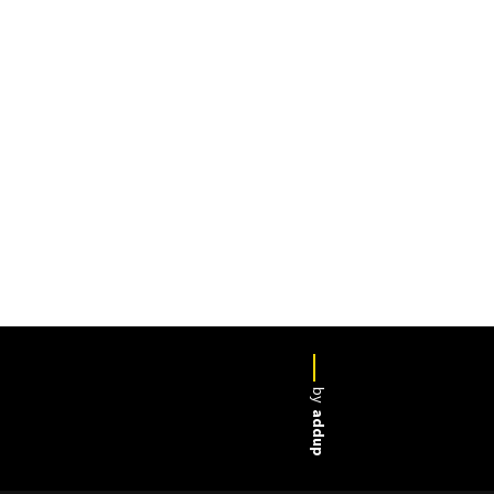
by
addup