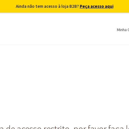
Ainda não tem acesso à loja B2B?
Peça acesso aqui
Minha 