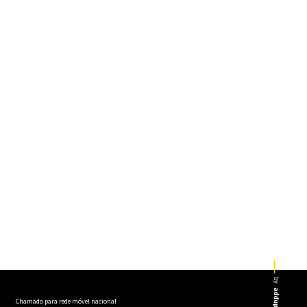
by
addup
Chamada para rede móvel nacional