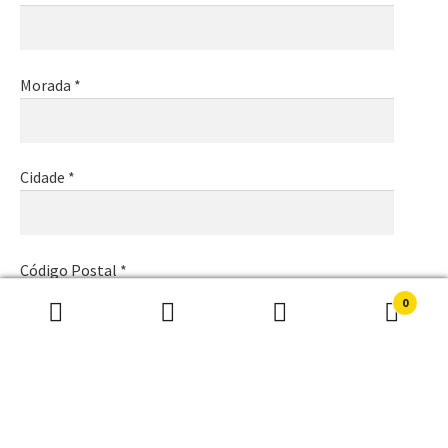
Morada *
Cidade *
Código Postal *
0
Pesquisar
Pesquisa
por:
Email *