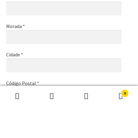
Morada *
Cidade *
Código Postal *
0
Pesquisar
Pesquisa
por:
Email *