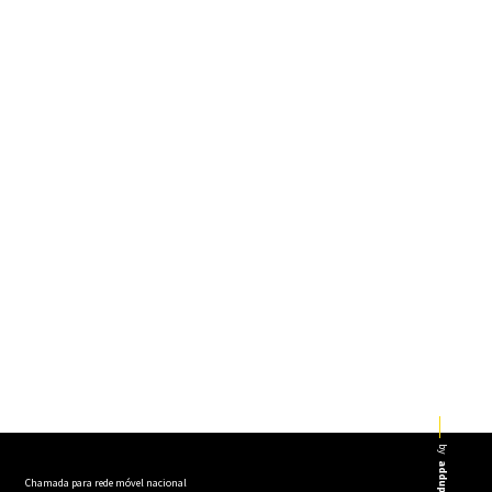
by
addup
Chamada para rede móvel nacional