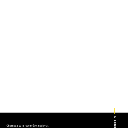
by
addup
Chamada para rede móvel nacional