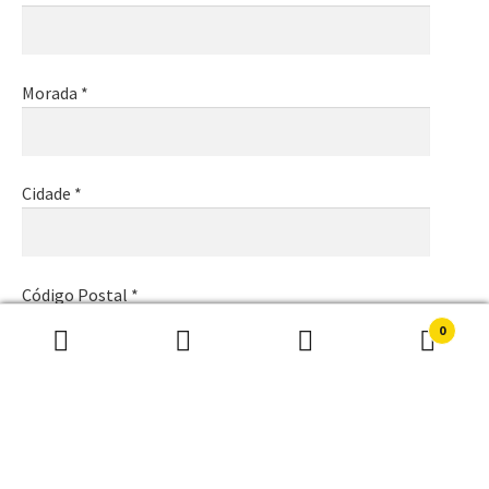
Morada *
Cidade *
Código Postal *
0
Pesquisar
Pesquisa
por:
Email *