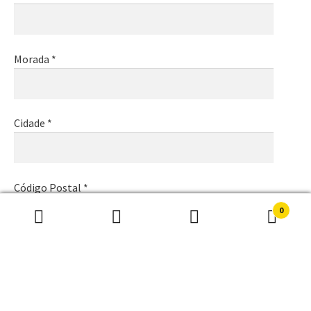
Morada *
Cidade *
Código Postal *
0
Pesquisar
Pesquisa
por:
Email *