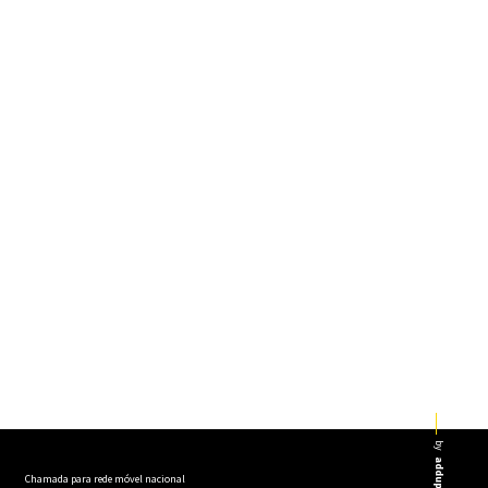
by
addup
Chamada para rede móvel nacional