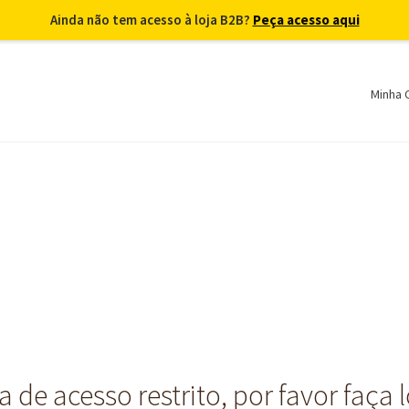
Ainda não tem acesso à loja B2B?
Peça acesso aqui
Minha 
 de acesso restrito, por favor faça 