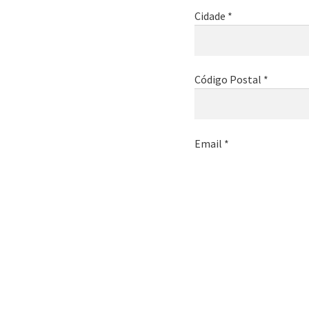
Cidade *
Código Postal *
Email *
Telemóvel *
Nome da empresa *