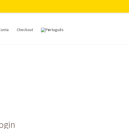
Conta
Checkout
login