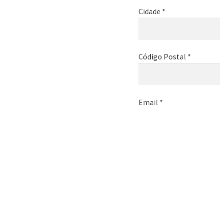
Cidade *
Código Postal *
Email *
Telemóvel *
Nome da empresa *