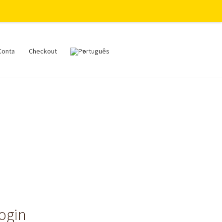
Conta
Checkout
login