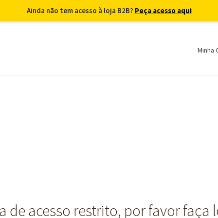
Ainda não tem acesso à loja B2B?
Peça acesso aqui
Minha 
 de acesso restrito, por favor faça 