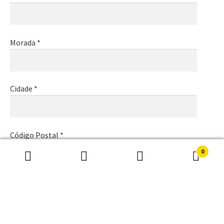
Morada *
Cidade *
Código Postal *
0
Pesquisar
Pesquisa
por:
Email *