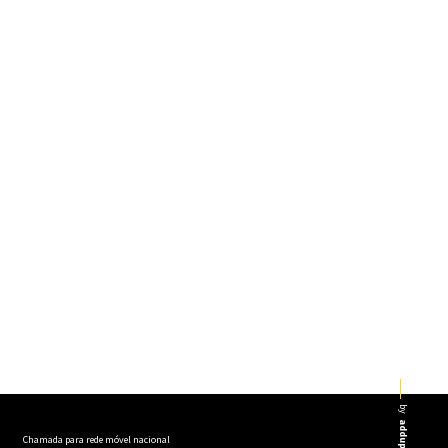
by
addup
Chamada para rede móvel nacional