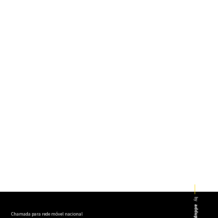
by
addup
Chamada para rede móvel nacional