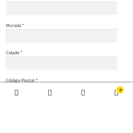
Morada *
Cidade *
Código Postal *
0
Pesquisar
Pesquisa
por:
Email *