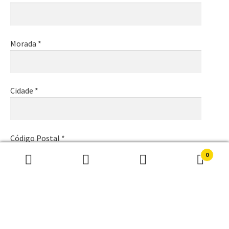
Morada *
Cidade *
Código Postal *
0
Pesquisar
Pesquisa
por:
Email *