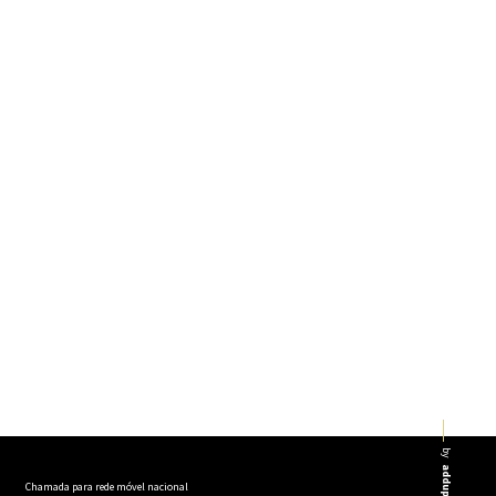
by
addup
Chamada para rede móvel nacional