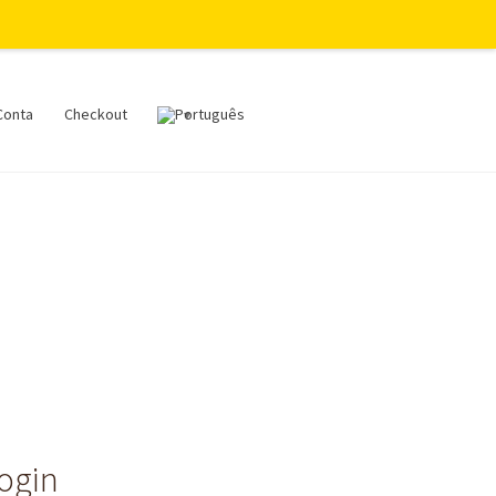
Conta
Checkout
login