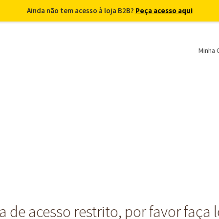
Ainda não tem acesso à loja B2B?
Peça acesso aqui
Minha 
 de acesso restrito, por favor faça 