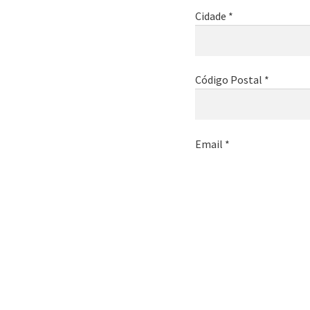
Cidade *
Código Postal *
Email *
Telemóvel *
Nome da empresa *