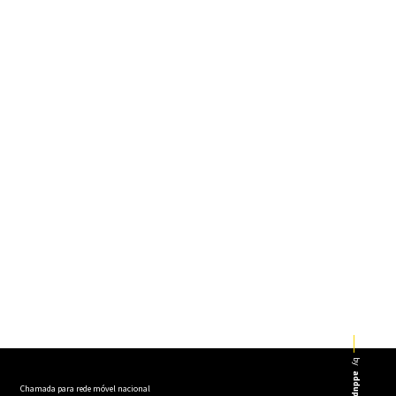
by
addup
Chamada para rede móvel nacional