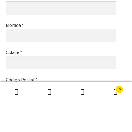
Morada *
Cidade *
Código Postal *
0
Pesquisar
Pesquisa
por:
Email *