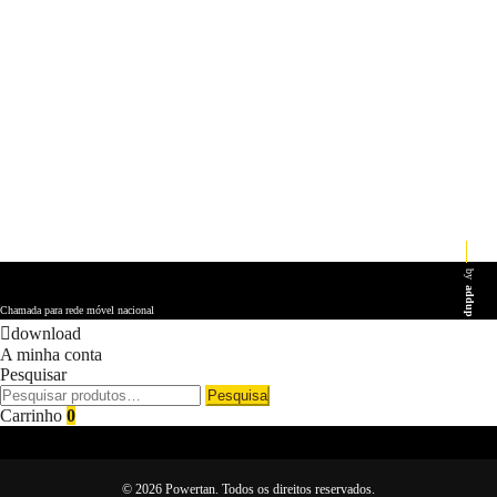
by
addup
Chamada para rede móvel nacional
download
A minha conta
Pesquisar
Pesquisar
Pesquisa
por:
Carrinho
0
© 2026 Powertan. Todos os direitos reservados.